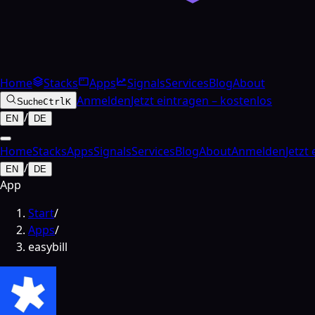
Home
Stacks
Apps
Signals
Services
Blog
About
Anmelden
Jetzt eintragen – kostenlos
Suche
Ctrl
K
/
EN
DE
Home
Stacks
Apps
Signals
Services
Blog
About
Anmelden
Jetzt
/
EN
DE
App
Start
/
Apps
/
easybill