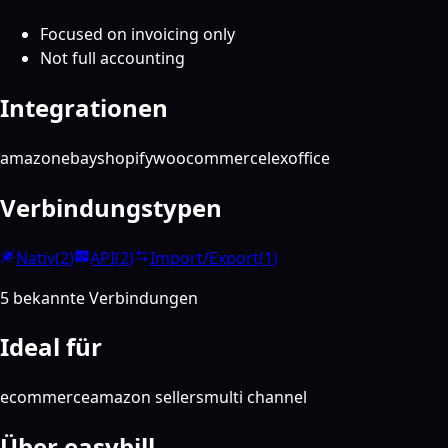
Focused on invoicing only
Not full accounting
Integrationen
amazon
ebay
shopify
woocommerce
lexoffice
Verbindungstypen
Nativ
(
2
)
API
(
2
)
Import/Export
(
1
)
5 bekannte Verbindungen
Ideal für
ecommerce
amazon sellers
multi channel
Über easybill