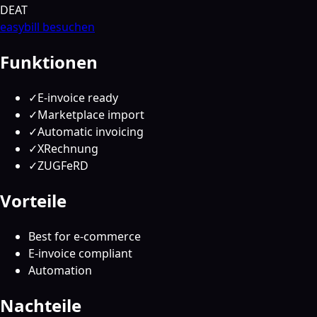
DE
AT
easybill besuchen
Funktionen
✓
E-invoice ready
✓
Marketplace import
✓
Automatic invoicing
✓
XRechnung
✓
ZUGFeRD
Vorteile
Best for e-commerce
E-invoice compliant
Automation
Nachteile