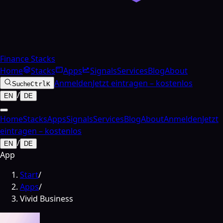
Finance Stacks
Home
Stacks
Apps
Signals
Services
Blog
About
Anmelden
Jetzt eintragen – kostenlos
Suche
Ctrl
K
/
EN
DE
Home
Stacks
Apps
Signals
Services
Blog
About
Anmelden
Jetzt
eintragen – kostenlos
/
EN
DE
App
Start
/
Apps
/
Vivid Business