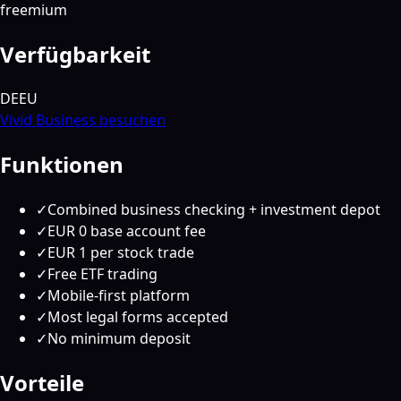
freemium
Verfügbarkeit
DE
EU
Vivid Business besuchen
Funktionen
✓
Combined business checking + investment depot
✓
EUR 0 base account fee
✓
EUR 1 per stock trade
✓
Free ETF trading
✓
Mobile-first platform
✓
Most legal forms accepted
✓
No minimum deposit
Vorteile