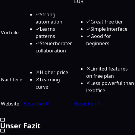
EÜR
Strong
automation
Great free tier
Learns
Simple interface
Vorteile
patterns
Good for
Steuerberater
beginners
collaboration
Limited features
Higher price
on free plan
Nachteile
Learning
Less powerful than
curve
lexoffice
Website
Besuchen
Besuchen
Unser Fazit