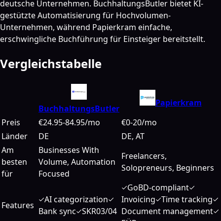
deutsche Unternehmen. BuchhaltungsButler bietet KI-
gestützte Automatisierung für Hochvolumen-
Unternehmen, während Papierkram einfache,
erschwingliche Buchführung für Einsteiger bereitstellt.
Vergleichstabelle
Papierkram
BuchhaltungsButler
Preis
€24.95-84.95/mo
€0-20/mo
Länder
DE
DE, AT
Am
Businesses With
Freelancers,
besten
Volume, Automation
Solopreneurs, Beginners
für
Focused
GoBD-compliant
AI categorization
Invoicing
Time tracking
Features
Bank sync
SKR03/04
Document management