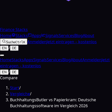
Finance Stacks
Home
Stacks
Apps
Signals
Services
Blog
About
Anmelden
Jetzt eintragen – kostenlos
Suche
Ctrl
K
/
EN
DE
Home
Stacks
Apps
Signals
Services
Blog
About
Anmelden
Jetzt
eintragen – kostenlos
/
EN
DE
Compare
Start
/
Vergleiche
/
BuchhaltungsButler vs Papierkram: Deutsche
Buchhaltungssoftware im Vergleich 2026