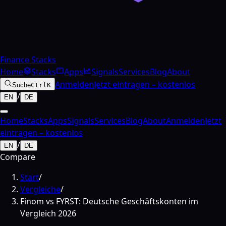
Finance Stacks
Home
Stacks
Apps
Signals
Services
Blog
About
Anmelden
Jetzt eintragen – kostenlos
Suche
Ctrl
K
/
EN
DE
Home
Stacks
Apps
Signals
Services
Blog
About
Anmelden
Jetzt
eintragen – kostenlos
/
EN
DE
Compare
Start
/
Vergleiche
/
Finom vs FYRST: Deutsche Geschäftskonten im
Vergleich 2026