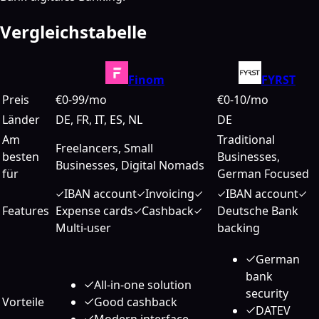
Vergleichstabelle
Finom
FYRST
Preis
€0-99/mo
€0-10/mo
Länder
DE, FR, IT, ES, NL
DE
Am
Traditional
Freelancers, Small
besten
Businesses,
Businesses, Digital Nomads
für
German Focused
IBAN account
Invoicing
IBAN account
Features
Expense cards
Cashback
Deutsche Bank
Multi-user
backing
German
bank
All-in-one solution
security
Vorteile
Good cashback
DATEV
Modern interface