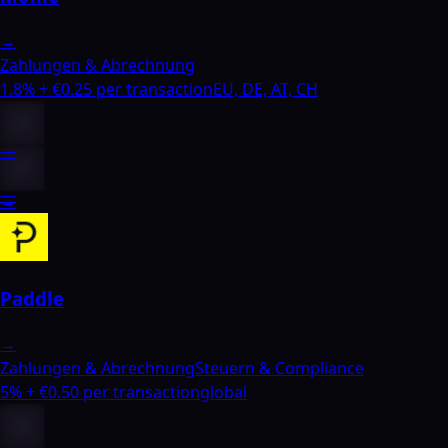
→
Zahlungen & Abrechnung
1.8% + €0.25 per transaction
EU, DE, AT, CH
—
—
→
Paddle
→
Zahlungen & Abrechnung
Steuern & Compliance
5% + €0.50 per transaction
global