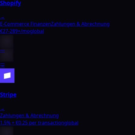
Shopify
→
E-Commerce Finanzen
Zahlungen & Abrechnung
€27-289+/mo
global
—
—
→
Stripe
→
Zahlungen & Abrechnung
1.5% + €0.25 per transaction
global