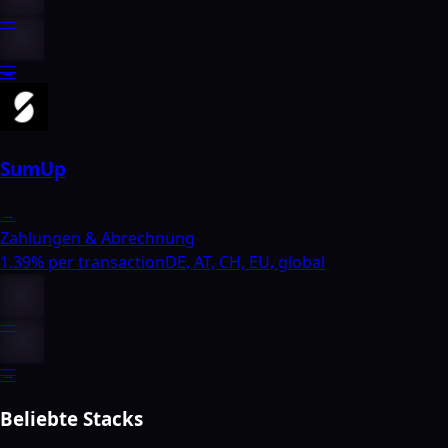
—
—
→
SumUp
→
Zahlungen & Abrechnung
1.39% per transaction
DE, AT, CH, EU, global
—
—
→
Beliebte Stacks