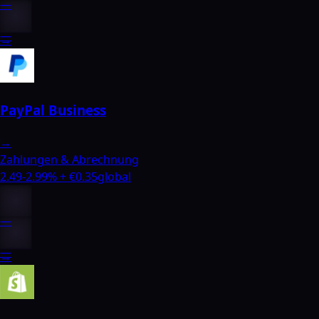
—
—
→
PayPal Business
→
Zahlungen & Abrechnung
2.49-2.99% + €0.35
global
—
—
→