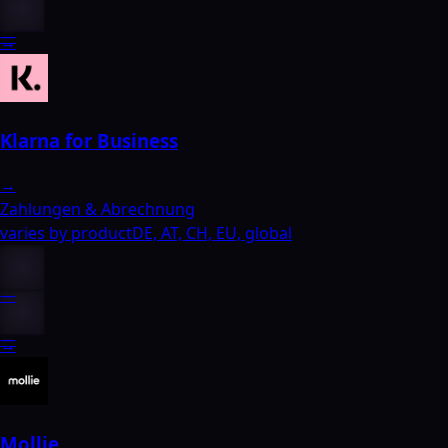
—
→
Klarna for Business
→
Zahlungen & Abrechnung
varies by product
DE, AT, CH, EU, global
—
—
→
Mollie