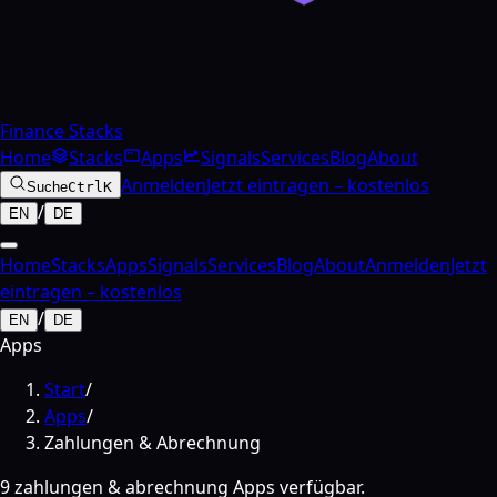
Finance Stacks
Home
Stacks
Apps
Signals
Services
Blog
About
Anmelden
Jetzt eintragen – kostenlos
Suche
Ctrl
K
/
EN
DE
Home
Stacks
Apps
Signals
Services
Blog
About
Anmelden
Jetzt
eintragen – kostenlos
/
EN
DE
Apps
Start
/
Apps
/
Zahlungen & Abrechnung
9 zahlungen & abrechnung Apps verfügbar.