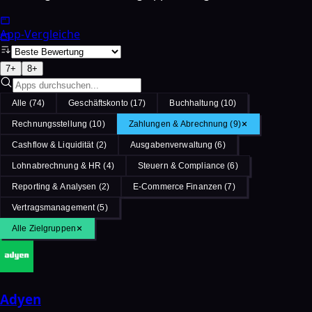
App-Vergleiche
7
+
8
+
Alle
(
74
)
Geschäftskonto
(
17
)
Buchhaltung
(
10
)
Rechnungsstellung
(
10
)
Zahlungen & Abrechnung
(
9
)
Cashflow & Liquidität
(
2
)
Ausgabenverwaltung
(
6
)
Lohnabrechnung & HR
(
4
)
Steuern & Compliance
(
6
)
Reporting & Analysen
(
2
)
E-Commerce Finanzen
(
7
)
Vertragsmanagement
(
5
)
Alle Zielgruppen
Adyen