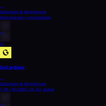
→
Zahlungen & Abrechnung
Interchange++ pricing
global
—
—
→
GoCardless
→
Zahlungen & Abrechnung
1-2% + €0.20
DE, UK, EU, global
—