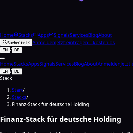
Home
Stacks
Apps
Signals
Services
Blog
About
Anmelden
Jetzt eintragen – kostenlos
Suche
Ctrl
K
/
EN
DE
Home
Stacks
Apps
Signals
Services
Blog
About
Anmelden
Jetzt
/
EN
DE
Stack
Start
/
Stacks
/
Finanz-Stack für deutsche Holding
Finanz-Stack für deutsche Holding