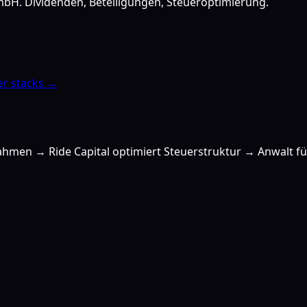
bH. Dividenden, Beteiligungen, Steueroptimierung.
er stacks →
nahmen → Ride Capital optimiert Steuerstruktur → Anwalt fü