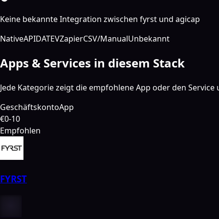
Keine bekannte Integration zwischen fyrst und agicap
Native
API
DATEV
Zapier
CSV/Manual
Unbekannt
Apps & Services in diesem Stack
Jede Kategorie zeigt die empfohlene App oder den Service u
Geschäftskonto
App
€0-10
Empfohlen
FYRST