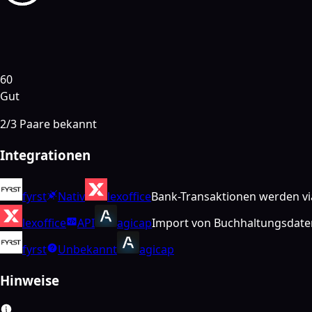
60
Gut
2
/
3
Paare bekannt
Integrationen
fyrst
Nativ
lexoffice
Bank-Transaktionen werden via 
lexoffice
API
agicap
Import von Buchhaltungsdaten
fyrst
Unbekannt
agicap
Hinweise