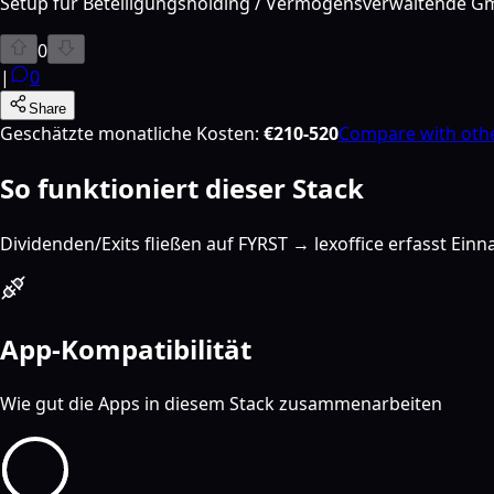
Setup für Beteiligungsholding / Vermögensverwaltende Gm
0
|
0
Share
Geschätzte monatliche Kosten
:
€210-520
Compare with oth
So funktioniert dieser Stack
Dividenden/Exits fließen auf FYRST → lexoffice erfasst Ein
App-Kompatibilität
Wie gut die Apps in diesem Stack zusammenarbeiten