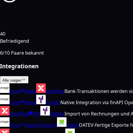
40
Befriedigend
6
/
10
Paare bekannt
Integrationen
Alle zeigen
fyrst
Nativ
lexoffice
Bank-Transaktionen werden via 
fyrst
Nativ
finban
Native Integration via finAPI O
lexoffice
API
finban
Import von Rechnungen und A
fyrst
Import/Export
datev
DATEV-fertige Exporte f