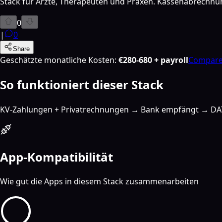
Stack für Ärzte, Therapeuten und Praxen. Kassenabrechnun
0
|
0
Share
Geschätzte monatliche Kosten
:
€280-680 + payroll
Compare 
So funktioniert dieser Stack
KV-Zahlungen + Privatrechnungen → Bank empfängt → DATE
App-Kompatibilität
Wie gut die Apps in diesem Stack zusammenarbeiten