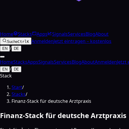
Home
Stacks
Apps
Signals
Services
Blog
About
Anmelden
Jetzt eintragen – kostenlos
Suche
Ctrl
K
/
EN
DE
Home
Stacks
Apps
Signals
Services
Blog
About
Anmelden
Jetzt
/
EN
DE
Stack
Start
/
Stacks
/
Finanz-Stack für deutsche Arztpraxis
Finanz-Stack für deutsche Arztpraxis