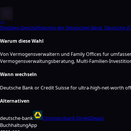
—
Digitales Geschäftskonto der Deutschen Bank. Deutsche Zu
Warum diese Wahl
Von Vermogensverwaltern und Family Offices fur umfassend
Vermogensverwaltungsberatung, Multi-Familien-Investiti
Wann wechseln
Deutsche Bank or Credit Suisse for ultra-high-net-worth of
Alternativen
deutsche-bank
Commerzbank DirektDepot
Buchhaltung
App