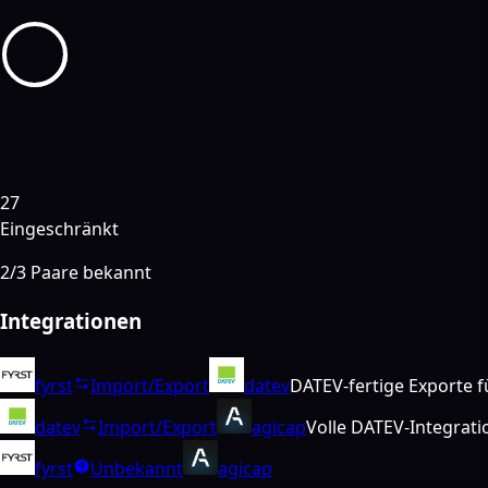
27
Eingeschränkt
2
/
3
Paare bekannt
Integrationen
fyrst
Import/Export
datev
DATEV-fertige Exporte f
datev
Import/Export
agicap
Volle DATEV-Integrat
fyrst
Unbekannt
agicap