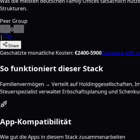
Was die meisten deutschen Family Offices tatsächlich nut
Strukturen.
Peer Group
0
|
0
Share
Geschätzte monatliche Kosten
:
€2400-5900
Compare with o
So funktioniert dieser Stack
Familienvermögen → Verteilt auf Holdinggesellschaften, Im
Steuerspezialist verwaltet Erbschaftsplanung und Schenk
App-Kompatibilität
Wie gut die Apps in diesem Stack zusammenarbeiten