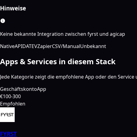
Hinweise
Keine bekannte Integration zwischen fyrst und agicap
Native
API
DATEV
Zapier
CSV/Manual
Unbekannt
Apps & Services in diesem Stack
Jede Kategorie zeigt die empfohlene App oder den Service u
Geschäftskonto
App
€100-300
Empfohlen
FYRST