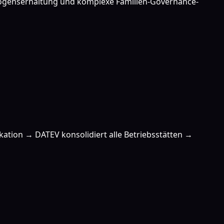
ermögenserhaltung und komplexe Familien-Governance-
kation → DATEV konsolidiert alle Betriebsstätten →