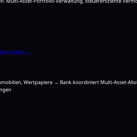
zen. Multi-Asset-Portfolio-Verwaltung, steuereffiziente V
ther stacks →
mobilien, Wertpapiere → Bank koordiniert Multi-Asset-Allo
ungen