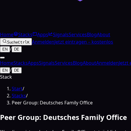
Home
Stacks
Apps
Signals
Services
Blog
About
Anmelden
Jetzt eintragen – kostenlos
Suche
Ctrl
K
/
EN
DE
Home
Stacks
Apps
Signals
Services
Blog
About
Anmelden
Jetzt
/
EN
DE
Stack
Start
/
Stacks
/
Peer Group: Deutsches Family Office
Peer Group: Deutsches Family Office