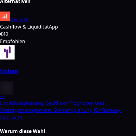
Alternativen
sevDesk
Cashflow & Liquidität
App
€49
Empfohlen
finban
—
Liquiditätsplanung, Cashflow-Prognosen und
Vertragsmanagement. Szenarioplanung für Runway-
Übersicht.
Warum diese Wahl