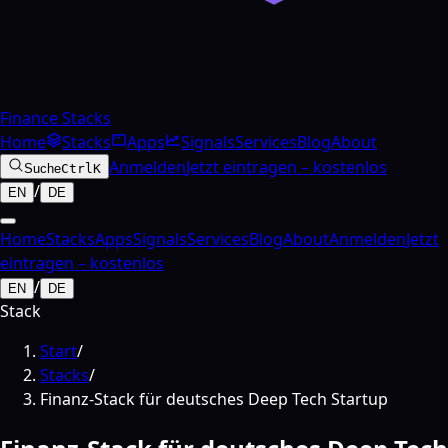
Finance Stacks
Home
Stacks
Apps
Signals
Services
Blog
About
Anmelden
Jetzt eintragen – kostenlos
Suche
Ctrl
K
/
EN
DE
Home
Stacks
Apps
Signals
Services
Blog
About
Anmelden
Jetzt
eintragen – kostenlos
/
EN
DE
Stack
Start
/
Stacks
/
Finanz-Stack für deutsches Deep Tech Startup