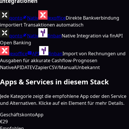
Integrationen
qonto
Nativ
lexoffice
Direkte Bankverbindung
importiert Transaktionen automatisch
qonto
Nativ
finban
Native Integration via finAPI
Open Banking
lexoffice
API
finban
Import von Rechnungen und
Ausgaben für akkurate Cashflow-Prognosen
Native
API
DATEV
Zapier
CSV/Manual
Unbekannt
Apps & Services in diesem Stack
Jede Kategorie zeigt die empfohlene App oder den Service
und Alternativen. Klicke auf ein Element für mehr Details.
Geschäftskonto
App
€29
Empfohlen