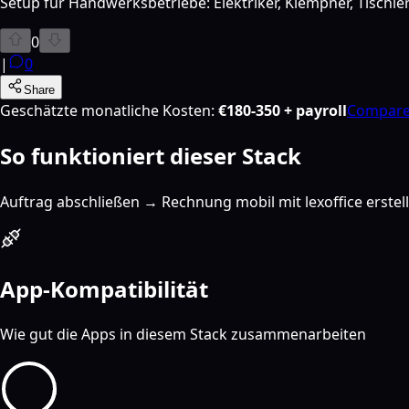
Setup für Handwerksbetriebe: Elektriker, Klempner, Tischl
0
|
0
Share
Geschätzte monatliche Kosten
:
€180-350 + payroll
Compare 
So funktioniert dieser Stack
Auftrag abschließen → Rechnung mobil mit lexoffice erste
App-Kompatibilität
Wie gut die Apps in diesem Stack zusammenarbeiten