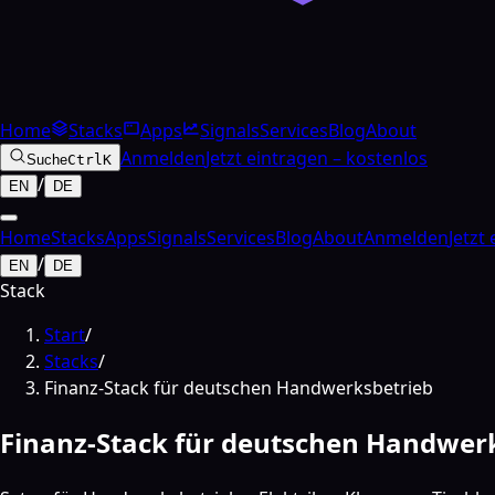
Home
Stacks
Apps
Signals
Services
Blog
About
Anmelden
Jetzt eintragen – kostenlos
Suche
Ctrl
K
/
EN
DE
Home
Stacks
Apps
Signals
Services
Blog
About
Anmelden
Jetzt
/
EN
DE
Stack
Start
/
Stacks
/
Finanz-Stack für deutschen Handwerksbetrieb
Finanz-Stack für deutschen Handwer