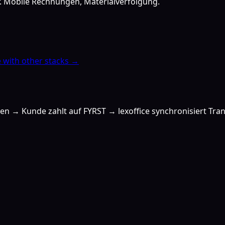
er. Mobile Rechnungen, Materialverfolgung.
with other stacks →
llen → Kunde zahlt auf FYRST → lexoffice synchronisiert 