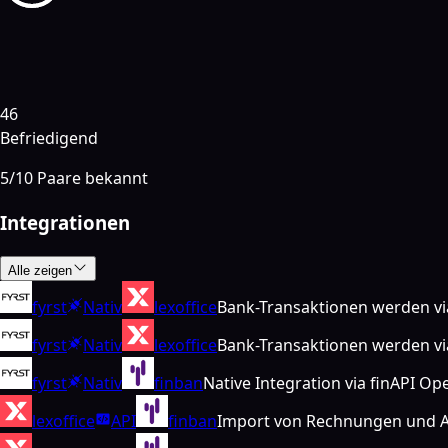
46
Befriedigend
5
/
10
Paare bekannt
Integrationen
Alle zeigen
fyrst
Nativ
lexoffice
Bank-Transaktionen werden via 
fyrst
Nativ
lexoffice
Bank-Transaktionen werden via 
fyrst
Nativ
finban
Native Integration via finAPI O
lexoffice
API
finban
Import von Rechnungen und A