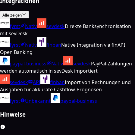
Integrationen
Alle zeigen
fyrst
Nativ
sevdesk
Direkte Banksynchronisation
mit sevDesk
fyrst
Nativ
finban
Native Integration via finAPI
Open Banking
paypal-business
Nativ
sevdesk
PayPal-Zahlungen
werden automatisch in sevDesk importiert
sevdesk
API
finban
Import von Rechnungen und
Ausgaben für akkurate Cashflow-Prognosen
fyrst
Unbekannt
paypal-business
Hinweise