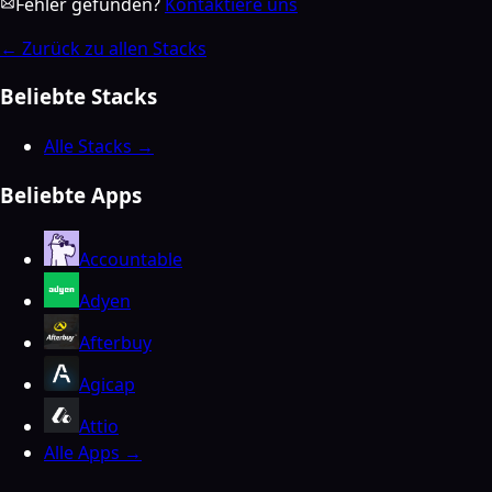
Fehler gefunden?
Kontaktiere uns
←
Zurück zu allen Stacks
Beliebte Stacks
Alle Stacks →
Beliebte Apps
Accountable
Adyen
Afterbuy
Agicap
Attio
Alle Apps →