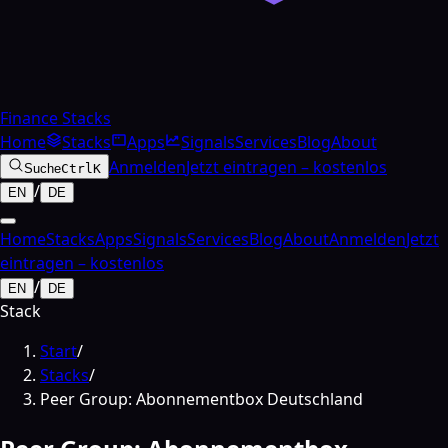
Finance Stacks
Home
Stacks
Apps
Signals
Services
Blog
About
Anmelden
Jetzt eintragen – kostenlos
Suche
Ctrl
K
/
EN
DE
Home
Stacks
Apps
Signals
Services
Blog
About
Anmelden
Jetzt
eintragen – kostenlos
/
EN
DE
Stack
Start
/
Stacks
/
Peer Group: Abonnementbox Deutschland