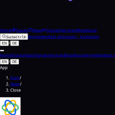
Home
Stacks
Apps
Signals
Services
Blog
About
Anmelden
Jetzt eintragen – kostenlos
Suche
Ctrl
K
/
EN
DE
Home
Stacks
Apps
Signals
Services
Blog
About
Anmelden
Jetzt
/
EN
DE
App
Start
/
Apps
/
Close