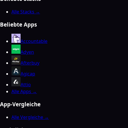
Alle Stacks →
Beliebte Apps
Accountable
Adyen
Afterbuy
Agicap
Attio
Alle Apps →
App-Vergleiche
Alle Vergleiche →