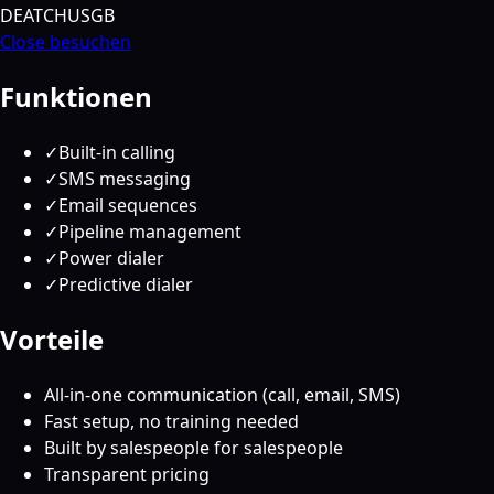
DE
AT
CH
US
GB
Close besuchen
Funktionen
✓
Built-in calling
✓
SMS messaging
✓
Email sequences
✓
Pipeline management
✓
Power dialer
✓
Predictive dialer
Vorteile
All-in-one communication (call, email, SMS)
Fast setup, no training needed
Built by salespeople for salespeople
Transparent pricing