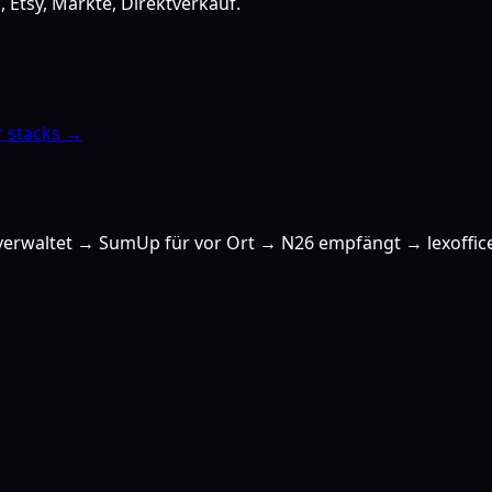
Etsy, Märkte, Direktverkauf.
 stacks →
e verwaltet → SumUp für vor Ort → N26 empfängt → lexoffi