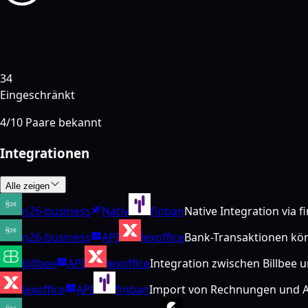
34
Eingeschränkt
4
/
10
Paare bekannt
Integrationen
Alle zeigen
n26-business
Nativ
finban
Native Integration via 
n26-business
API
lexoffice
Bank-Transaktionen kön
billbee
API
lexoffice
Integration zwischen Billbee u
lexoffice
API
finban
Import von Rechnungen und A