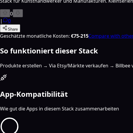
Stack für Kunsthandwerker und Manufakturen. Kleinserien, 
0
|
0
Share
Geschätzte monatliche Kosten
:
€75-215
Compare with other
So funktioniert dieser Stack
Produkte erstellen → Via Etsy/Märkte verkaufen → Billbe
App-Kompatibilität
Wie gut die Apps in diesem Stack zusammenarbeiten