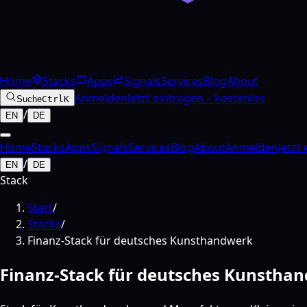
Home
Stacks
Apps
Signals
Services
Blog
About
Anmelden
Jetzt eintragen – kostenlos
Suche
Ctrl
K
/
EN
DE
Home
Stacks
Apps
Signals
Services
Blog
About
Anmelden
Jetzt
/
EN
DE
Stack
Start
/
Stacks
/
Finanz-Stack für deutsches Kunsthandwerk
Finanz-Stack für deutsches Kunstha