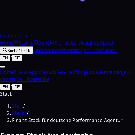
Finance Stacks
Home
Stacks
Apps
Signals
Services
Blog
About
Anmelden
Jetzt eintragen – kostenlos
Suche
Ctrl
K
/
EN
DE
Home
Stacks
Apps
Signals
Services
Blog
About
Anmelden
Jetzt
eintragen – kostenlos
/
EN
DE
Stack
Start
/
Stacks
/
Finanz-Stack für deutsche Performance-Agentur