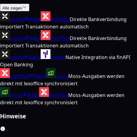
Alle zeigen
qonto
Nativ
lexoffice
Direkte Bankverbindung
importiert Transaktionen automatisch
qonto
Nativ
lexoffice
Direkte Bankverbindung
importiert Transaktionen automatisch
qonto
Nativ
finban
Native Integration via finAPI
Open Banking
lexoffice
Nativ
moss
Moss-Ausgaben werden
direkt mit lexoffice synchronisiert
moss
Nativ
lexoffice
Moss-Ausgaben werden
direkt mit lexoffice synchronisiert
Hinweise