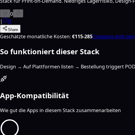
Stack für Print-on-Demand. Niedriges Lagerrisiko, Design-F
0
|
0
Share
Geschätzte monatliche Kosten
:
€115-285
Compare with oth
So funktioniert dieser Stack
Design → Auf Plattformen listen → Bestellung triggert P
App-Kompatibilität
Wie gut die Apps in diesem Stack zusammenarbeiten