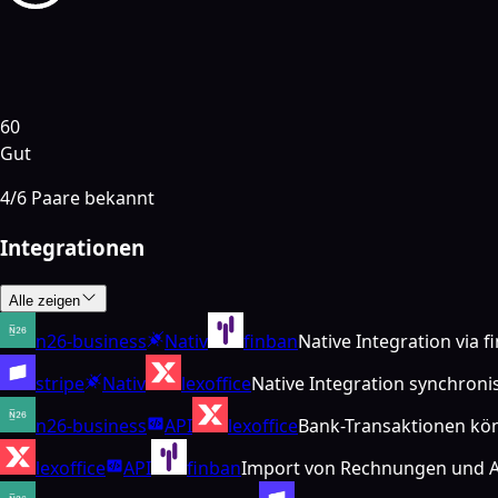
60
Gut
4
/
6
Paare bekannt
Integrationen
Alle zeigen
n26-business
Nativ
finban
Native Integration via 
stripe
Nativ
lexoffice
Native Integration synchroni
n26-business
API
lexoffice
Bank-Transaktionen kön
lexoffice
API
finban
Import von Rechnungen und A