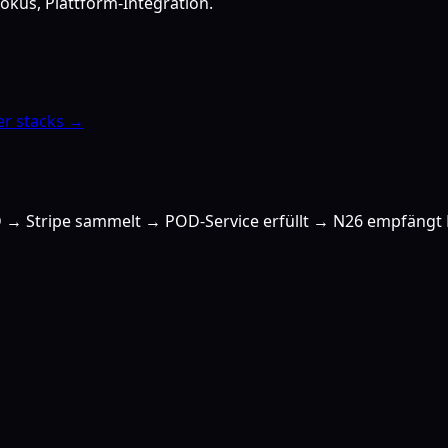
okus, Plattform-Integration.
er stacks →
OD → Stripe sammelt → POD-Service erfüllt → N26 empfängt