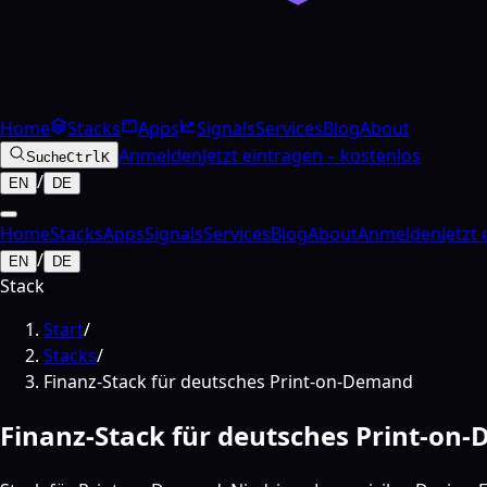
Home
Stacks
Apps
Signals
Services
Blog
About
Anmelden
Jetzt eintragen – kostenlos
Suche
Ctrl
K
/
EN
DE
Home
Stacks
Apps
Signals
Services
Blog
About
Anmelden
Jetzt
/
EN
DE
Stack
Start
/
Stacks
/
Finanz-Stack für deutsches Print-on-Demand
Finanz-Stack für deutsches Print-on