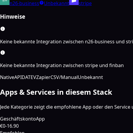
n26-business
Unbekannt
stripe
Hinweise
Keine bekannte Integration zwischen n26-business und str
Keine bekannte Integration zwischen stripe und finban
Native
API
DATEV
Zapier
CSV/Manual
Unbekannt
Apps & Services in diesem Stack
Jede Kategorie zeigt die empfohlene App oder den Service u
Geschäftskonto
App
€0-16.90