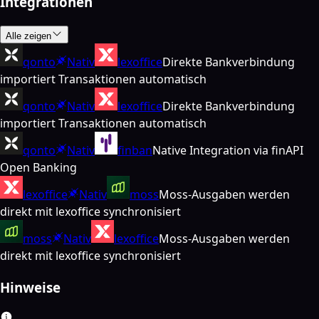
Integrationen
Alle zeigen
qonto
Nativ
lexoffice
Direkte Bankverbindung
importiert Transaktionen automatisch
qonto
Nativ
lexoffice
Direkte Bankverbindung
importiert Transaktionen automatisch
qonto
Nativ
finban
Native Integration via finAPI
Open Banking
lexoffice
Nativ
moss
Moss-Ausgaben werden
direkt mit lexoffice synchronisiert
moss
Nativ
lexoffice
Moss-Ausgaben werden
direkt mit lexoffice synchronisiert
Hinweise