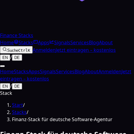
Finance Stacks
Home
Stacks
Apps
Signals
Services
Blog
About
Anmelden
Jetzt eintragen – kostenlos
Suche
Ctrl
K
/
EN
DE
Home
Stacks
Apps
Signals
Services
Blog
About
Anmelden
Jetzt
eintragen – kostenlos
/
EN
DE
Stack
Start
/
Stacks
/
Finanz-Stack für deutsche Software-Agentur