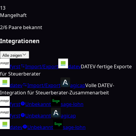
13
Mangelhaft
2
/
6
Paare bekannt
Integrationen
Alle zeigen
fyrst
Import/Export
datev
DATEV-fertige Exporte
für Steuerberater
datev
Import/Export
agicap
Volle DATEV-
Integration für Steuerberater-Zusammenarbeit
fyrst
Unbekannt
sage-lohn
fyrst
Unbekannt
agicap
datev
Unbekannt
sage-lohn