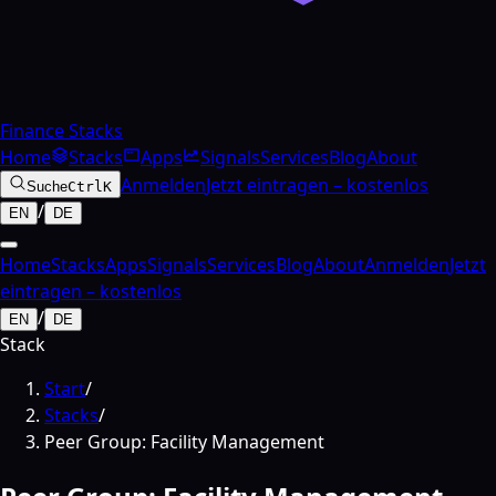
Finance Stacks
Home
Stacks
Apps
Signals
Services
Blog
About
Anmelden
Jetzt eintragen – kostenlos
Suche
Ctrl
K
/
EN
DE
Home
Stacks
Apps
Signals
Services
Blog
About
Anmelden
Jetzt
eintragen – kostenlos
/
EN
DE
Stack
Start
/
Stacks
/
Peer Group: Facility Management