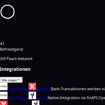
47
Befriedigend
3
/
6
Paare bekannt
Integrationen
Alle zeigen
fyrst
Nativ
lexoffice
Bank-Transaktionen werden via 
fyrst
Nativ
finban
Native Integration via finAPI O