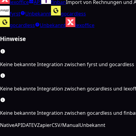
lexoffice
API
finban
Import von Rechnungen und A
fyrst
Unbekannt
gocardless
gocardless
Unbekannt
lexoffice
Hinweise
Keine bekannte Integration zwischen fyrst und gocardless
Keine bekannte Integration zwischen gocardless und lexoff
Keine bekannte Integration zwischen gocardless und finba
Native
API
DATEV
Zapier
CSV/Manual
Unbekannt