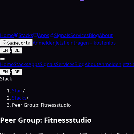
Home
Stacks
Apps
Signals
Services
Blog
About
Anmelden
Jetzt eintragen – kostenlos
Suche
Ctrl
K
/
EN
DE
Home
Stacks
Apps
Signals
Services
Blog
About
Anmelden
Jetzt
/
EN
DE
Stack
Start
/
Stacks
/
Peer Group: Fitnessstudio
Peer Group: Fitnessstudio