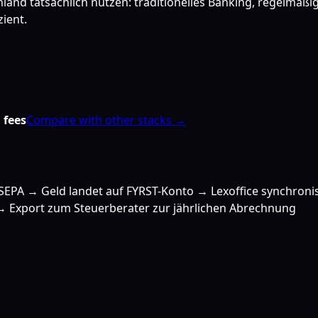
hland tatsächlich nutzen: traditionelles Banking, regelmä
ient.
 fees
Compare with other stacks →
 SEPA → Geld landet auf FYRST-Konto → Lexoffice synchroni
 Export zum Steuerberater zur jährlichen Abrechnung